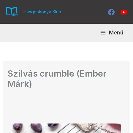
Skip
to
Hangoskönyv Klub
content
Menü
Szilvás crumble (Ember
Márk)