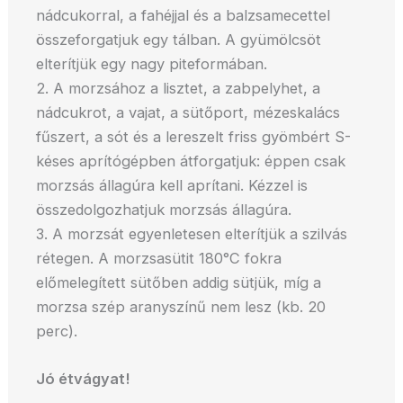
nádcukorral, a fahéjjal és a balzsamecettel
összeforgatjuk egy tálban. A gyümölcsöt
elterítjük egy nagy piteformában.
2. A morzsához a lisztet, a zabpelyhet, a
nádcukrot, a vajat, a sütőport, mézeskalács
fűszert, a sót és a lereszelt friss gyömbért S-
késes aprítógépben átforgatjuk: éppen csak
morzsás állagúra kell aprítani. Kézzel is
összedolgozhatjuk morzsás állagúra.
3. A morzsát egyenletesen elterítjük a szilvás
rétegen. A morzsasütit 180°C fokra
előmelegített sütőben addig sütjük, míg a
morzsa szép aranyszínű nem lesz (kb. 20
perc).
Jó étvágyat!