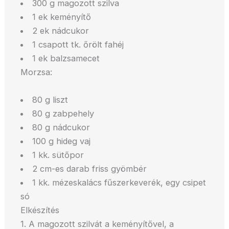
300 g magozott szilva
1 ek keményítő
2 ek nádcukor
1 csapott tk. őrölt fahéj
1 ek balzsamecet
Morzsa:
80 g liszt
80 g zabpehely
80 g nádcukor
100 g hideg vaj
1 kk. sütőpor
2 cm-es darab friss gyömbér
1 kk. mézeskalács fűszerkeverék, egy csipet
só
Elkészítés
1. A magozott szilvát a keményítővel, a