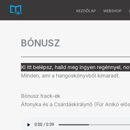
Skip
KEZDŐLAP
WEBSHOP
to
content
BÓNUSZ
Ki itt belépsz, halld meg ingyen regénnyel, n
Minden, ami a hangoskönyvből kimaradt.
Bónusz track-ek
Áfonyka és a Csárdáskirálynő (Für Anikó el