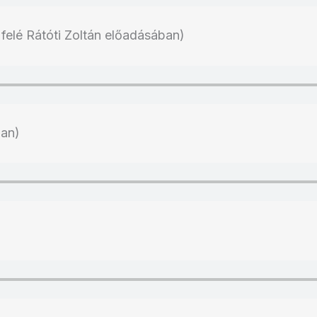
elé Rátóti Zoltán előadásában)
ban)