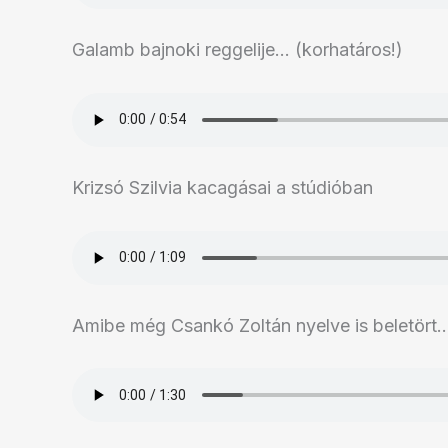
Galamb bajnoki reggelije… (korhatáros!)
Krizsó Szilvia kacagásai a stúdióban
Amibe még Csankó Zoltán nyelve is beletört