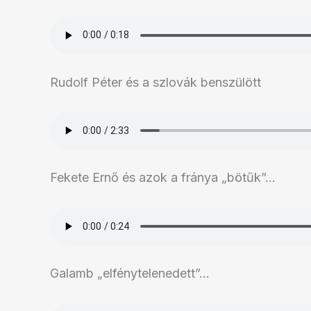
Rudolf Péter és a szlovák benszülött
Fekete Ernő és azok a fránya „bötűk”…
Galamb „elfénytelenedett”…