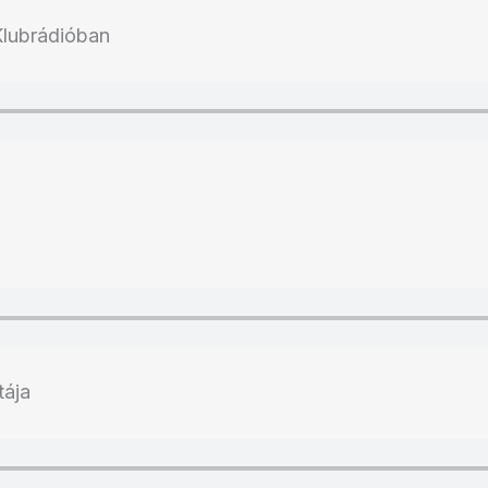
Klubrádióban
tája