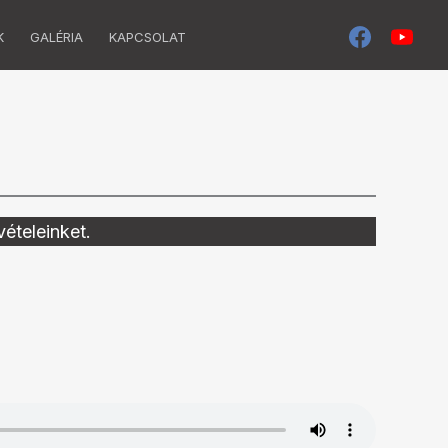
K
GALÉRIA
KAPCSOLAT
vételeinket.