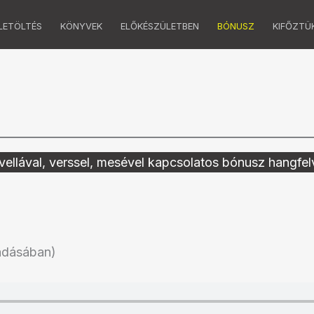
LETÖLTÉS
KÖNYVEK
ELŐKÉSZÜLETBEN
BÓNUSZ
KIFŐZTÜ
ovellával, verssel, mesével kapcsolatos bónusz hangfel
őadásában)