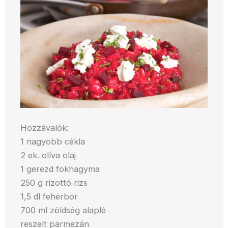
Hozzávalók:
1 nagyobb cékla
2 ek. olíva olaj
1 gerezd fokhagyma
250 g rizottó rizs
1,5 dl fehérbor
700 ml zöldség alaplé
reszelt parmezán