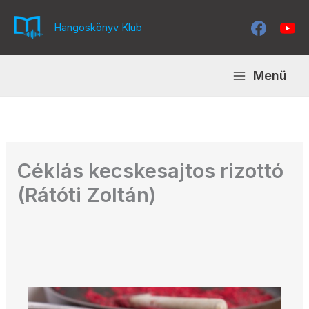
Skip
to
Hangoskönyv Klub
content
Menü
Céklás kecskesajtos rizottó
(Rátóti Zoltán)