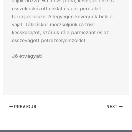
adjuk hozzá. Ha a rizs puha, keverjük bele az
összekockázott céklát és pár perc alatt
forraljuk össze. A legvégén keverjünk bele a
vajat. Tálaláskor morzsoljunk rá friss
kecskesajtot, szórjuk rá a parmezánt és az
összevágott petrezselyemzöldet.
Jó étvágyat!
PREVIOUS
NEXT