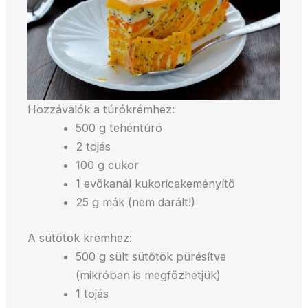
Hozzávalók a túrókrémhez:
500 g tehéntúró
2 tojás
100 g cukor
1 evőkanál kukoricakeményítő
25 g mák (nem darált!)
A sütőtök krémhez:
500 g sült sütőtök pürésítve
(mikróban is megfőzhetjük)
1 tojás