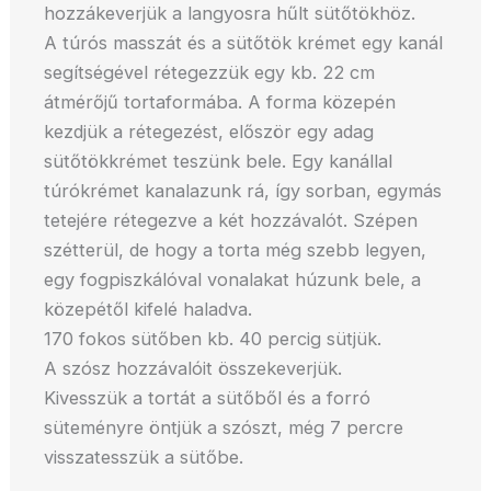
hozzákeverjük a langyosra hűlt sütőtökhöz.
A túrós masszát és a sütőtök krémet egy kanál
segítségével rétegezzük egy kb. 22 cm
átmérőjű tortaformába. A forma közepén
kezdjük a rétegezést, először egy adag
sütőtökkrémet teszünk bele. Egy kanállal
túrókrémet kanalazunk rá, így sorban, egymás
tetejére rétegezve a két hozzávalót. Szépen
szétterül, de hogy a torta még szebb legyen,
egy fogpiszkálóval vonalakat húzunk bele, a
közepétől kifelé haladva.
170 fokos sütőben kb. 40 percig sütjük.
A szósz hozzávalóit összekeverjük.
Kivesszük a tortát a sütőből és a forró
süteményre öntjük a szószt, még 7 percre
visszatesszük a sütőbe.