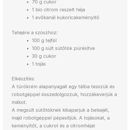
70 g cukor
1 bio citrom reszelt héja
1 evőkanál kukoricakeményítő
Tetejére a szószhoz:
100 g tejföl
100 g sült sütőtök pürésítve
30 g cukor
1 tojás
Elkészítés:
A túrókrém alapanyagait egy tálba tesszük és
robotgéppel összedolgozzuk, hozzákeverjük a
mákot.
A megsült sütőtöknek kikaparjuk a belsejét,
majd robotgéppel pépesítjük. A tojásokat, a
keményítőt, a cukrot és a citromhéjat