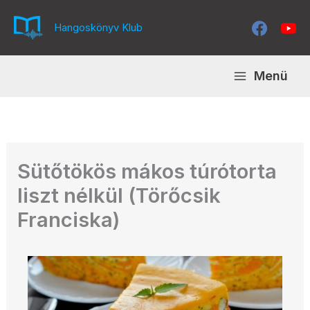
Skip
to
Hangoskönyv Klub
content
Menü
Sütőtökös mákos túrótorta
liszt nélkül (Törőcsik
Franciska)