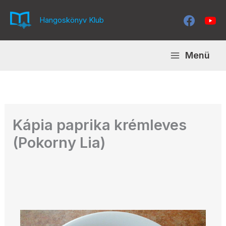
Skip
to
Hangoskönyv Klub
content
Menü
Kápia paprika krémleves
(Pokorny Lia)