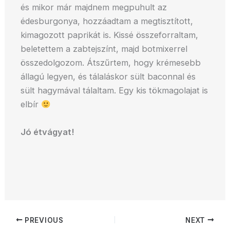
és mikor már majdnem megpuhult az
édesburgonya, hozzáadtam a megtisztított,
kimagozott paprikát is. Kissé összeforraltam,
beletettem a zabtejszínt, majd botmixerrel
összedolgozom. Átszűrtem, hogy krémesebb
állagú legyen, és tálaláskor sült baconnal és
sült hagymával tálaltam. Egy kis tökmagolajat is
elbír
Jó étvágyat!
PREVIOUS
NEXT