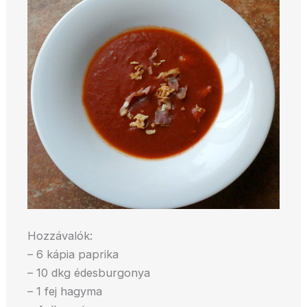
Hozzávalók:
– 6 kápia paprika
– 10 dkg édesburgonya
– 1 fej hagyma