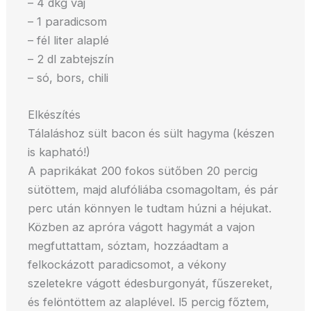
– 4 dkg vaj
– 1 paradicsom
– fél liter alaplé
– 2 dl zabtejszín
– só, bors, chili
Elkészítés
Tálaláshoz sült bacon és sült hagyma (készen
is kapható!)
A paprikákat 200 fokos sütőben 20 percig
sütöttem, majd alufóliába csomagoltam, és pár
perc után könnyen le tudtam húzni a héjukat.
Közben az apróra vágott hagymát a vajon
megfuttattam, sóztam, hozzáadtam a
felkockázott paradicsomot, a vékony
szeletekre vágott édesburgonyát, fűszereket,
és felöntöttem az alaplével. l5 percig főztem,