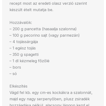
recept most az eredeti olasz verzió szerint
készült ételt mutatja be.
Hozzávalók:
– 200 g pancetta (hasaalja szalonna)
– 100 g pecorino sajt (vagy parmezán)
– 4 tojássárgája
– 1 egész tojás
– 350 g spagetti
– 1 dl kézmeleg főzőlé
– bors
– só
Elkészítés
Vágd fel kb. egy cm-es kockákra a szalonnát,
majd egy nagy serpenyőben, plusz zsiradék
hozzáadása nélkül, alacsony lángon kezd el