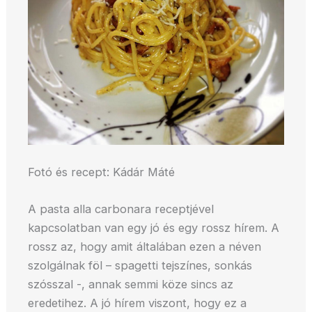
Fotó és recept: Kádár Máté
A pasta alla carbonara receptjével
kapcsolatban van egy jó és egy rossz hírem. A
rossz az, hogy amit általában ezen a néven
szolgálnak föl – spagetti tejszínes, sonkás
szósszal -, annak semmi köze sincs az
eredetihez. A jó hírem viszont, hogy ez a