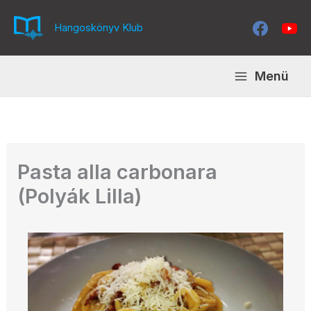
Skip
to
Hangoskönyv Klub
content
Menü
Pasta alla carbonara
(Polyák Lilla)