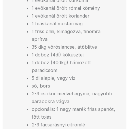
1 evőkanál őrölt kurkuma
1 evőkanál őrölt római kömény
1 evőkanál őrölt koriander
1 teáskanál mustármag
1 friss chili, kimagozva, finomra
aprítva
35 dkg vöröslencse, átöblítve
1 doboz (4dl) kókusztej
1 doboz (40dkg) hámozott
paradicsom
5 dl alaplé, vagy víz
só, bors
2-3 csokor medvehagyma, nagyobb
darabokra vágva
opcionális: 1 nagy marék friss spenót,
főtt tojás
2-3 facsarásnyi citromlé