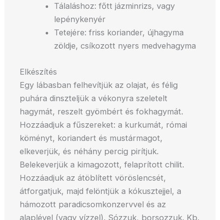
Tálaláshoz: főtt jázminrizs, vagy
lepénykenyér
Tetejére: friss koriander, újhagyma
zöldje, csíkozott nyers medvehagyma
Elkészítés
Egy lábasban felhevítjük az olajat, és félig
puhára dinszteljük a vékonyra szeletelt
hagymát, reszelt gyömbért és fokhagymát.
Hozzáadjuk a fűszereket: a kurkumát, római
köményt, koriandert és mustármagot,
elkeverjük, és néhány percig pirítjuk.
Belekeverjük a kimagozott, felaprított chilit.
Hozzáadjuk az átöblített vöröslencsét,
átforgatjuk, majd felöntjük a kókusztejjel, a
hámozott paradicsomkonzervvel és az
alaplével (vagy vízzel). Sózzuk, borsozzuk. Kb.