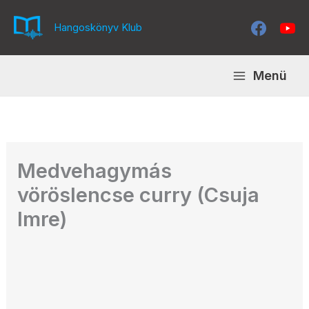
Skip
to
Hangoskönyv Klub
content
Menü
Medvehagymás
vöröslencse curry (Csuja
Imre)