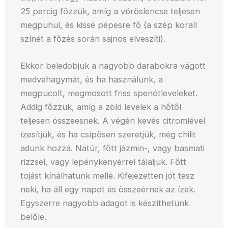
25 percig főzzük, amíg a vöröslencse teljesen
megpuhul, és kissé pépesre fő (a szép korall
színét a főzés során sajnos elveszíti).
Ekkor beledobjuk a nagyobb darabokra vágott
medvehagymát, és ha használunk, a
megpucolt, megmosott friss spenótleveleket.
Addig főzzük, amíg a zöld levelek a hőtől
teljesen összeesnek. A végén kevés citromlével
ízesítjük, és ha csípősen szeretjük, még chilit
adunk hozzá. Natúr, főtt jázmin-, vagy basmati
rizzsel, vagy lepénykenyérrel tálaljuk. Főtt
tojást kínálhatunk mellé. Kifejezetten jót tesz
neki, ha áll egy napot és összeérnek az ízek.
Egyszerre nagyobb adagot is készíthetünk
belőle.