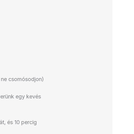
gy ne csomósodjon)
verünk egy kevés
t, és 10 percig