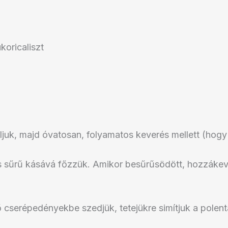
koricaliszt
raljuk, majd óvatosan, folyamatos keverés mellett (ho
 és sűrű kásává főzzük. Amikor besűrűsödött, hozzáke
 cserépedényekbe szedjük, tetejükre simítjuk a polentá