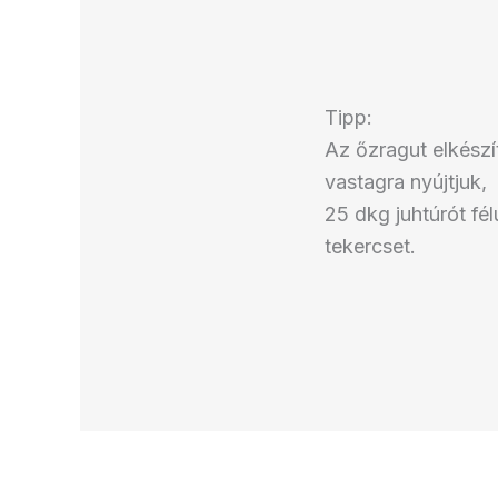
Tipp:
Az őzragut elkészít
vastagra nyújtjuk,
25 dkg juhtúrót fél
tekercset.