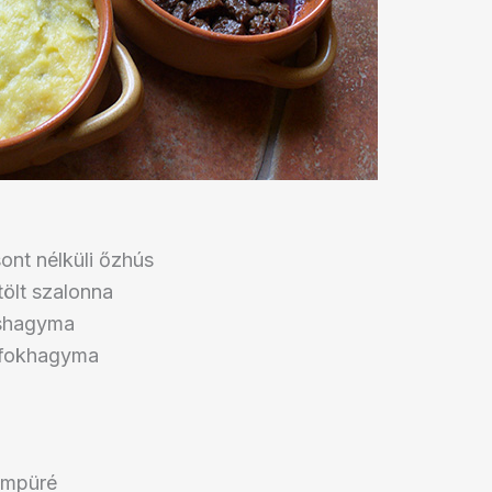
ont nélküli őzhús
tölt szalonna
öshagyma
 fokhagyma
ompüré