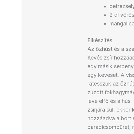
petrezse
2 dl vörö
mangalica
Elkészítés
Az őzhúst és a sza
Kevés zsír hozzáad
egy másik serpen
egy keveset. A vi
rátesszük az őzhús
zúzott fokhagymáva
leve elfő és a hús
zsírjára sül, ekko
hozzáadva a bort 
paradicsompürét, r