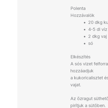
Polenta
Hozzávalók
20 dkg ku
4-5 dl víz
2 dkg vaj
só
Elkészítés
A sós vizet felfor
hozzáadjuk
a kukoricalisztet
vajat.
Az őzragut süthető
pirítjuk a sütőben.