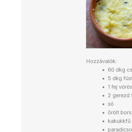
Hozzávalók:
60 dkg cs
5 dkg füs
1 fej vör
2 gerezd
só
őrölt bors
kakukkfű
paradics