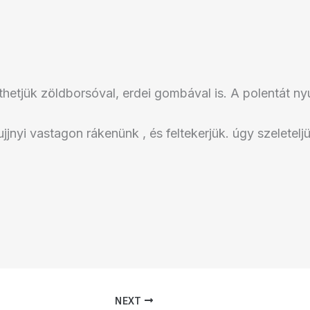
hetjük zöldborsóval, erdei gombával is. A polentát nyú
ujjnyi vastagon rákenünk , és feltekerjük. úgy szeletelj
NEXT