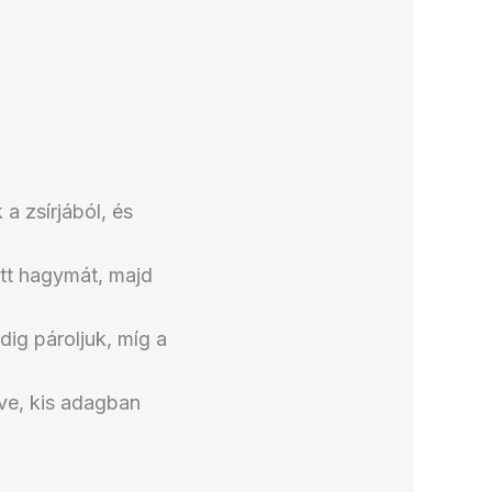
a zsírjából, és
tt hagymát, majd
dig pároljuk, míg a
tve, kis adagban