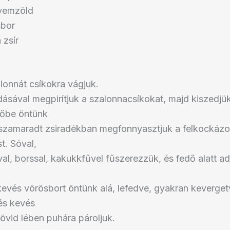
lyemzöld
sbor
 zsír
lonnát csíkokra vágjuk.
ásával megpirítjuk a szalonnacsíkokat, majd kiszedjük 
yőbe öntünk
sszamaradt zsiradékban megfonnyasztjuk a felkockázo
t. Sóval,
l, borssal, kakukkfűvel fűszerezzük, és fedő alatt ad
r kevés vörösbort öntünk alá, lefedve, gyakran keverge
és kevés
övid lében puhára pároljuk.