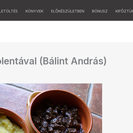
LETÖLTÉS
KÖNYVEK
ELŐKÉSZÜLETBEN
BÓNUSZ
KIFŐZTÜ
entával (Bálint András)