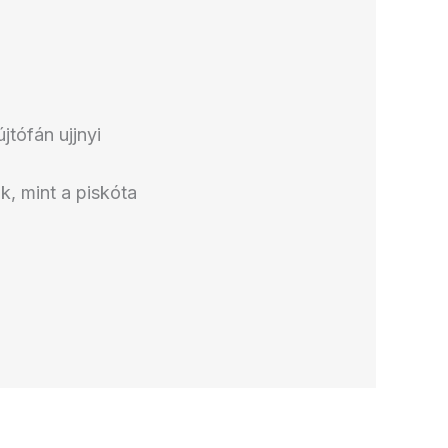
jtófán ujjnyi
ük, mint a piskóta