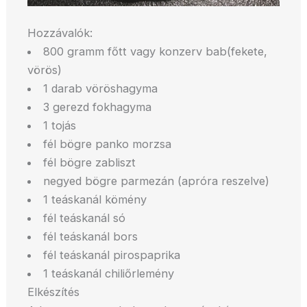
Hozzávalók:
800 gramm főtt vagy konzerv bab(fekete,
vörös)
1 darab vöröshagyma
3 gerezd fokhagyma
1 tojás
fél bögre panko morzsa
fél bögre zabliszt
negyed bögre parmezán (apróra reszelve)
1 teáskanál kömény
fél teáskanál só
fél teáskanál bors
fél teáskanál pirospaprika
1 teáskanál chiliőrlemény
Elkészítés