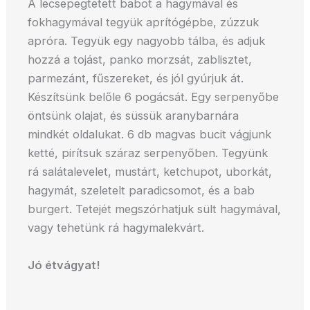
A lecsepegtetett babot a hagymával és
fokhagymával tegyük aprítógépbe, zúzzuk
apróra. Tegyük egy nagyobb tálba, és adjuk
hozzá a tojást, panko morzsát, zablisztet,
parmezánt, fűszereket, és jól gyúrjuk át.
Készítsünk belőle 6 pogácsát. Egy serpenyőbe
öntsünk olajat, és süssük aranybarnára
mindkét oldalukat. 6 db magvas bucit vágjunk
ketté, pirítsuk száraz serpenyőben. Tegyünk
rá salátalevelet, mustárt, ketchupot, uborkát,
hagymát, szeletelt paradicsomot, és a bab
burgert. Tetejét megszórhatjuk sült hagymával,
vagy tehetünk rá hagymalekvárt.
Jó étvágyat!