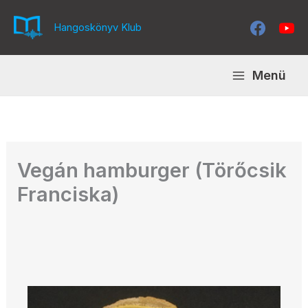
Skip
to
Hangoskönyv Klub
content
Menü
Vegán hamburger (Törőcsik
Franciska)