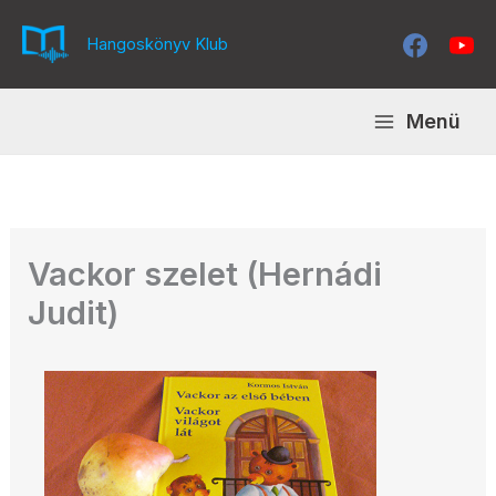
Skip
to
Hangoskönyv Klub
content
Menü
Vackor szelet (Hernádi
Judit)