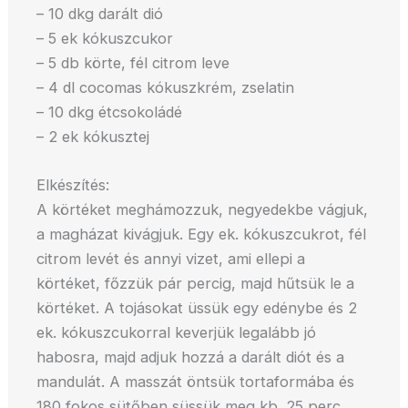
– 10 dkg darált dió
– 5 ek kókuszcukor
– 5 db körte, fél citrom leve
– 4 dl cocomas kókuszkrém, zselatin
– 10 dkg étcsokoládé
– 2 ek kókusztej
Elkészítés:
A körtéket meghámozzuk, negyedekbe vágjuk,
a magházat kivágjuk. Egy ek. kókuszcukrot, fél
citrom levét és annyi vizet, ami ellepi a
körtéket, főzzük pár percig, majd hűtsük le a
körtéket. A tojásokat üssük egy edénybe és 2
ek. kókuszcukorral keverjük legalább jó
habosra, majd adjuk hozzá a darált diót és a
mandulát. A masszát öntsük tortaformába és
180 fokos sütőben süssük meg kb. 25 perc