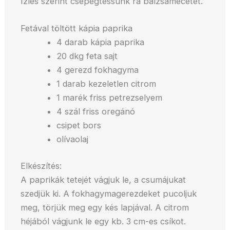
Ízlés szerint csepegtessünk rá balzsamecetet.
Fetával töltött kápia paprika
4 darab kápia paprika
20 dkg feta sajt
4 gerezd fokhagyma
1 darab kezeletlen citrom
1 marék friss petrezselyem
4 szál friss oregánó
csipet bors
olívaolaj
Elkészítés:
A paprikák tetejét vágjuk le, a csumájukat
szedjük ki. A fokhagymagerezdeket pucoljuk
meg, törjük meg egy kés lapjával. A citrom
héjából vágjunk le egy kb. 3 cm-es csíkot.