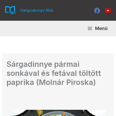
Skip
to
Hangoskönyv Klub
content
Menü
Sárgadinnye pármai
sonkával és fetával töltött
paprika (Molnár Piroska)