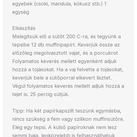
egyebek (csoki, mandula, kókusz stb.) 1
egység
Elkészítés
Melegítsük elő a sütőt 200 C-ra, és tegyünk a
tepsibe 12 db muffinpapírt. Keverjük össze az
előzőleg megolvasztott vajat, és a porcukrot
Folyamatos keverés mellett egyenként adjuk
hozzá a tojásokat. Ha a vaj felvette a tojásokat,
keverjük bele a sütőporral elkevert lisztet.
Végül folyamatos keverés mellett adjuk hozzá a
tejet is. 25 percig sütjük.
Tipp: Ha két papírkapszlit teszünk egymásba,
nincs szükség a fém vagy szilikon muffinsütőre.
Elég egy tepsi. A külső papíroknak nem lesz
semmi baja, legközelebb is felhasználhatjuk