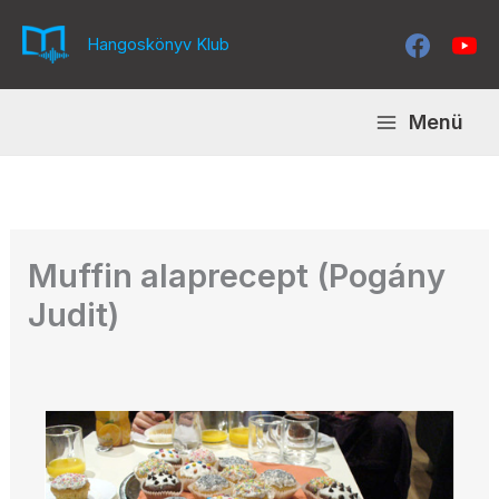
Skip
to
Hangoskönyv Klub
content
Menü
Muffin alaprecept (Pogány
Judit)