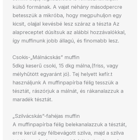
külső formának. A vajat néhány másodpercre
betesszük a mikróba, hogy megpuhuljon egy
kicsit, olajjal kevésbé lesz száraz a tészta Az
alapreceptet dúsítsuk az alábbi hozzávalókkal,
így muffinunk jobb állagú, és finomabb lesz.
Csokis-„Málnácskás” muffin
5dkg keserű csoki, 15 dkg málna,(friss, vagy
mélyhűtött egyaránt jó). Tej helyett kefír.t
használjunk A muffinpapírba félig tesszük a
tésztát, rászórjuk a málnát, és rákanalazzuk a
maradék tésztát.
„Szilvácskás”-fahéjas muffin
A muffinpapírba félig belekanalazzuk a tésztát,
erre kerül egy félbevágott szilva, majd a szilva