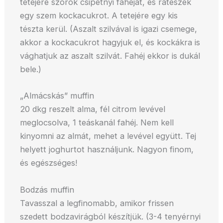
tetejére szórok csipetnyi fahéjat, és ráteszek
egy szem kockacukrot. A tetejére egy kis
tészta kerül. (Aszalt szilvával is igazi csemege,
akkor a kockacukrot hagyjuk el, és kockákra is
vághatjuk az aszalt szilvát. Fahéj ekkor is dukál
bele.)
„Almácskás” muffin
20 dkg reszelt alma, fél citrom levével
meglocsolva, 1 teáskanál fahéj. Nem kell
kinyomni az almát, mehet a levével együtt. Tej
helyett joghurtot használjunk. Nagyon finom,
és egészséges!
Bodzás muffin
Tavasszal a legfinomabb, amikor frissen
szedett bodzavirágból készítjük. (3-4 tenyérnyi