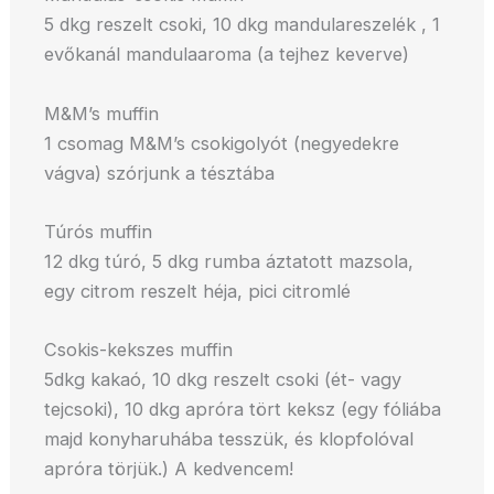
5 dkg reszelt csoki, 10 dkg mandulareszelék , 1
evőkanál mandulaaroma (a tejhez keverve)
M&M’s muffin
1 csomag M&M’s csokigolyót (negyedekre
vágva) szórjunk a tésztába
Túrós muffin
12 dkg túró, 5 dkg rumba áztatott mazsola,
egy citrom reszelt héja, pici citromlé
Csokis-kekszes muffin
5dkg kakaó, 10 dkg reszelt csoki (ét- vagy
tejcsoki), 10 dkg apróra tört keksz (egy fóliába
majd konyharuhába tesszük, és klopfolóval
apróra törjük.) A kedvencem!