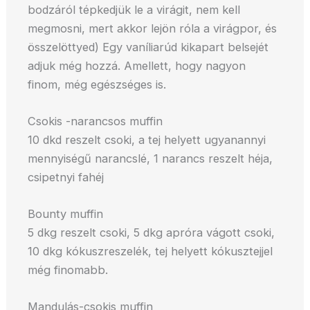
bodzáról tépkedjük le a virágit, nem kell
megmosni, mert akkor lejön róla a virágpor, és
összelöttyed) Egy vaníliarúd kikapart belsejét
adjuk még hozzá. Amellett, hogy nagyon
finom, még egészséges is.
Csokis -narancsos muffin
10 dkd reszelt csoki, a tej helyett ugyanannyi
mennyiségű narancslé, 1 narancs reszelt héja,
csipetnyi fahéj
Bounty muffin
5 dkg reszelt csoki, 5 dkg apróra vágott csoki,
10 dkg kókuszreszelék, tej helyett kókusztejjel
még finomabb.
Mandulás-csokis muffin