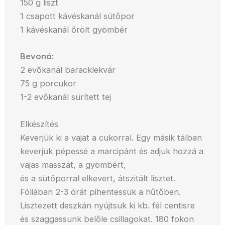
150 g liszt
1 csapott kávéskanál sütőpor
1 kávéskanál őrölt gyömbér
Bevonó:
2 evőkanál baracklekvár
75 g porcukor
1-2 evőkanál sürített tej
Elkészítés
Keverjük ki a vajat a cukorral. Egy másik tálban
keverjük pépessé a marcipánt és adjuk hozzá a
vajas masszát, a gyömbért,
és a sütőporral elkevert, átszitált lisztet.
Fóliában 2-3 órát pihentessük a hűtőben.
Lisztezett deszkán nyújtsuk ki kb. fél centisre
és szaggassunk belőle csillagokat. 180 fokon