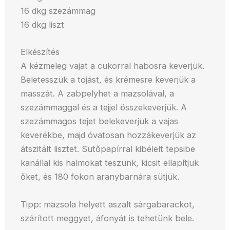
16 dkg szezámmag
16 dkg liszt
Elkészítés
A kézmeleg vajat a cukorral habosra keverjük.
Beletesszük a tojást, és krémesre keverjük a
masszát. A zabpelyhet a mazsolával, a
szezámmaggal és a tejjel összekeverjük. A
szezámmagos tejet belekeverjük a vajas
keverékbe, majd óvatosan hozzákeverjük az
átszitált lisztet. Sütőpapírral kibélelt tepsibe
kanállal kis halmokat teszünk, kicsit ellapítjuk
őket, és 180 fokon aranybarnára sütjük.
Tipp: mazsola helyett aszalt sárgabarackot,
szárított meggyet, áfonyát is tehetünk bele.