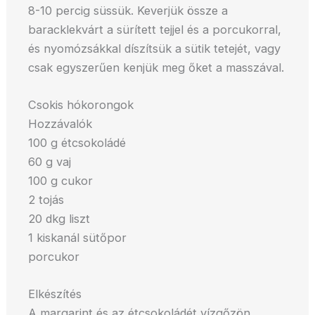
8-10 percig süssük. Keverjük össze a
baracklekvárt a sürített tejjel és a porcukorral,
és nyomózsákkal díszítsük a sütik tetejét, vagy
csak egyszerűen kenjük meg őket a masszával.
Csokis hókorongok
Hozzávalók
100 g étcsokoládé
60 g vaj
100 g cukor
2 tojás
20 dkg liszt
1 kiskanál sütőpor
porcukor
Elkészítés
A margarint és az étcsokoládét vízgőzön