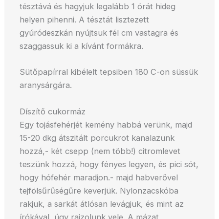
tésztává és hagyjuk legalább 1 órát hideg
helyen pihenni. A tésztát lisztezett
gyúródeszkán nyújtsuk fél cm vastagra és
szaggassuk ki a kívánt formákra.
Sütőpapírral kibélelt tepsiben 180 C-on süssük
aranysárgára.
Díszítő cukormáz
Egy tojásfehérjét kemény habbá verünk, majd
15-20 dkg átszitált porcukrot kanalazunk
hozzá,- két csepp (nem több!) citromlevet
teszünk hozzá, hogy fényes legyen, és pici sót,
hogy hófehér maradjon.- majd habverővel
tejfölsűrűségűre keverjük. Nylonzacskóba
rakjuk, a sarkát átlósan levágjuk, és mint az
írókával, úgy rajzolunk vele. A mázat