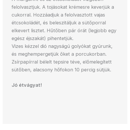
felolvasztjuk. A tojásokat krémesre keverjük a
cukorral. Hozzáadjuk a felolvasztott vajas
étcsokoládét, és beleszitáljuk a sütőporral
elkevert lisztet. Hűtőben pár órát (legjobb egy
egész éjszakát) pihentetjük.
Vizes kézzel dió nagyságú golyókat gyúrunk,
és meghempergetjük őket a porcukorban.
Zsírpapírral bélelt tepsire téve, előmelegített
sütőben, alacsony hőfokon 10 percig sütjük.
Jó étvágyat!