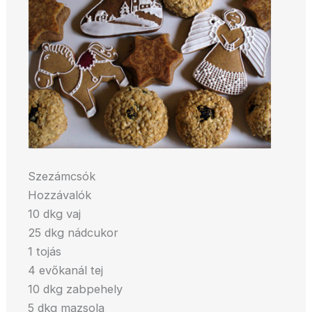
Szezámcsók
Hozzávalók
10 dkg vaj
25 dkg nádcukor
1 tojás
4 evőkanál tej
10 dkg zabpehely
5 dkg mazsola