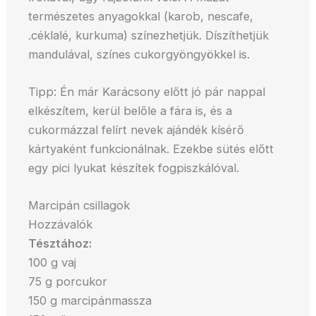
természetes anyagokkal (karob, nescafe,
.céklalé, kurkuma) színezhetjük. Díszíthetjük
mandulával, színes cukorgyöngyökkel is.
Tipp: Én már Karácsony előtt jó pár nappal
elkészítem, kerül belőle a fára is, és a
cukormázzal felírt nevek ajándék kísérő
kártyaként funkcionálnak. Ezekbe sütés előtt
egy pici lyukat készítek fogpiszkálóval.
Marcipán csillagok
Hozzávalók
Tésztához:
100 g vaj
75 g porcukor
150 g marcipánmassza