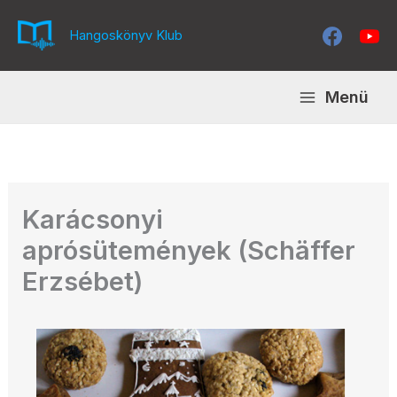
Skip
to
Hangoskönyv Klub
content
Menü
Karácsonyi
aprósütemények (Schäffer
Erzsébet)