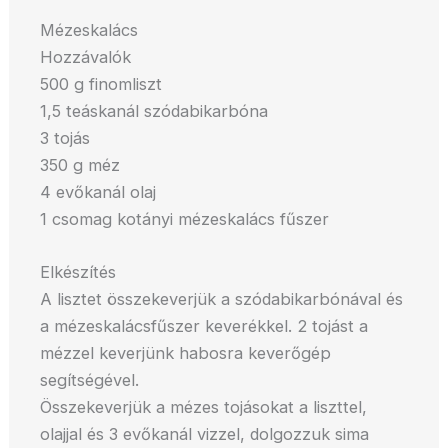
Mézeskalács
Hozzávalók
500 g finomliszt
1,5 teáskanál szódabikarbóna
3 tojás
350 g méz
4 evőkanál olaj
1 csomag kotányi mézeskalács fűszer
Elkészítés
A lisztet összekeverjük a szódabikarbónával és
a mézeskalácsfűszer keverékkel. 2 tojást a
mézzel keverjünk habosra keverőgép
segítségével.
Összekeverjük a mézes tojásokat a liszttel,
olajjal és 3 evőkanál vizzel, dolgozzuk sima