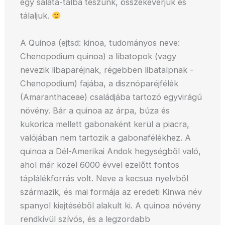
egy saláta-tálba teszünk, összekeverjük és
tálaljuk.
A Quinoa (ejtsd: kinoa, tudományos neve:
Chenopodium quinoa) a libatopok (vagy
nevezik libaparéjnak, régebben libatalpnak -
Chenopodium) fajába, a disznóparéjfélék
(Amaranthaceae) családjába tartozó egyvirágú
növény. Bár a quinoa az árpa, búza és
kukorica mellett gabonaként kerül a piacra,
valójában nem tartozik a gabonafélékhez. A
quinoa a Dél-Amerikai Andok hegységből való,
ahol már közel 6000 évvel ezelőtt fontos
táplálékforrás volt. Neve a kecsua nyelvből
származik, és mai formája az eredeti Kinwa név
spanyol kiejtéséből alakult ki. A quinoa növény
rendkívül szívós, és a legzordabb