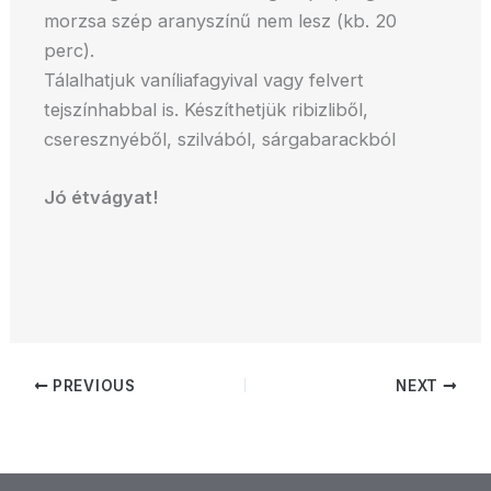
morzsa szép aranyszínű nem lesz (kb. 20
perc).
Tálalhatjuk vaníliafagyival vagy felvert
tejszínhabbal is. Készíthetjük ribizliből,
cseresznyéből, szilvából, sárgabarackból
Jó étvágyat!
PREVIOUS
NEXT