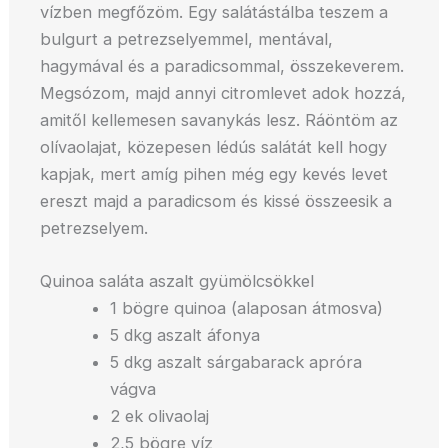
vízben megfőzöm. Egy salátástálba teszem a
bulgurt a petrezselyemmel, mentával,
hagymával és a paradicsommal, összekeverem.
Megsózom, majd annyi citromlevet adok hozzá,
amitől kellemesen savanykás lesz. Ráöntöm az
olívaolajat, közepesen lédús salátát kell hogy
kapjak, mert amíg pihen még egy kevés levet
ereszt majd a paradicsom és kissé összeesik a
petrezselyem.
Quinoa saláta aszalt gyümölcsökkel
1 bögre quinoa (alaposan átmosva)
5 dkg aszalt áfonya
5 dkg aszalt sárgabarack apróra
vágva
2 ek olivaolaj
2,5 bögre víz