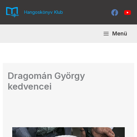
Skip
to
Hangoskönyv Klub
content
Menü
Dragomán György
kedvencei