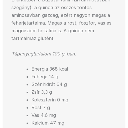
szegény), a quinoa az összes fontos
aminosavban gazdag, ezért nagyon magas a
fehérjetartalma. Magas a rost, foszfor, vas és
magnéziom tartalma is. A quinoa nem
tartmalmaz glutént.
Tápanyagtartalom 100 g-ban:
Energia 368 kcal
Fehérje 14 g
Szénhidrát 64 g
Zsír 3,3 g
Koleszterin 0 mg
Rost 7 g
Vas 4,6 mg
Kalcium 47 mg