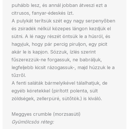
puhább lesz, és annál jobban átveszi ezt a
citrusos, fanyar-édeskés ízt.
A pulykát terítsük szét egy nagy serpenyőben
és zsiradék nélkül közepes lángon kezdjük el
sütni. A lé nagy részét öntsük le a húsról, és
hagyjuk, hogy pár percig piruljon, egy picit
akár le is kapjon. Sózzuk, ízlés szerint
fűszerezzük-ne forgassuk, ne babráljuk,
legfeljebb kicsit rázogassuk-, majd húzzuk le a
tűzről.
A fenti saláták bármelyikével tálalhatjuk, de
egyéb köretekkel (pirított polenta, sült
zöldségek, zellerpüré, sütőtök.) is kiváló.
Meggyes crumble (morzsasüti)
Gyümölcsös réteg: