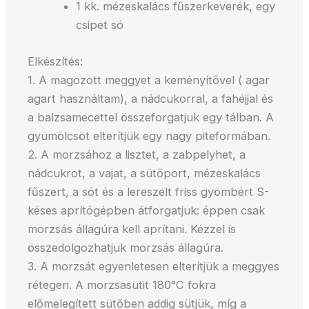
1 kk. mézeskalács fűszerkeverék, egy
csipet só
Elkészítés:
1. A magozott meggyet a keményítővel ( agar
agart használtam), a nádcukorral, a fahéjjal és
a balzsamecettel összeforgatjuk egy tálban. A
gyümölcsöt elterítjük egy nagy piteformában.
2. A morzsához a lisztet, a zabpelyhet, a
nádcukrot, a vajat, a sütőport, mézeskalács
fűszert, a sót és a lereszelt friss gyömbért S-
késes aprítógépben átforgatjuk: éppen csak
morzsás állagúra kell aprítani. Kézzel is
összedolgozhatjuk morzsás állagúra.
3. A morzsát egyenletesen elterítjük a meggyes
rétegen. A morzsasütit 180°C fokra
előmelegített sütőben addig sütjük, míg a