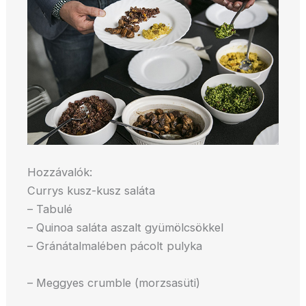
Hozzávalók:
Currys kusz-kusz saláta
– Tabulé
– Quinoa saláta aszalt gyümölcsökkel
– Gránátalmalében pácolt pulyka
– Meggyes crumble (morzsasüti)