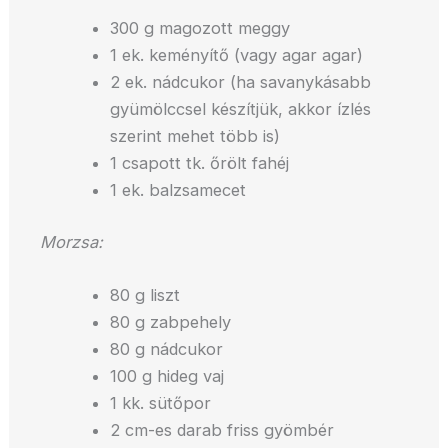
300 g magozott meggy
1 ek. keményítő (vagy agar agar)
2 ek. nádcukor (ha savanykásabb
gyümölccsel készítjük, akkor ízlés
szerint mehet több is)
1 csapott tk. őrölt fahéj
1 ek. balzsamecet
Morzsa:
80 g liszt
80 g zabpehely
80 g nádcukor
100 g hideg vaj
1 kk. sütőpor
2 cm-es darab friss gyömbér