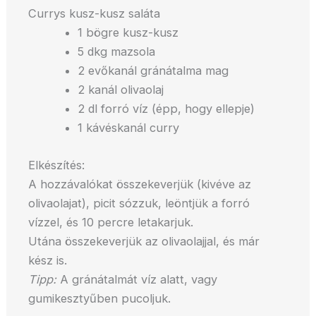
Currys kusz-kusz saláta
1 bögre kusz-kusz
5 dkg mazsola
2 evőkanál gránátalma mag
2 kanál olivaolaj
2 dl forró víz (épp, hogy ellepje)
1 kávéskanál curry
Elkészítés:
A hozzávalókat összekeverjük (kivéve az
olivaolajat), picit sózzuk, leöntjük a forró
vízzel, és 10 percre letakarjuk.
Utána összekeverjük az olivaolajjal, és már
kész is.
Tipp:
A gránátalmát víz alatt, vagy
gumikesztyűben pucoljuk.