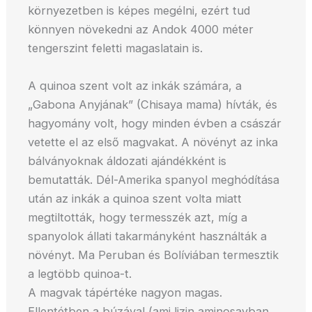
környezetben is képes megélni, ezért tud
könnyen növekedni az Andok 4000 méter
tengerszint feletti magaslatain is.
A quinoa szent volt az inkák számára, a
„Gabona Anyjának” (Chisaya mama) hívták, és
hagyomány volt, hogy minden évben a császár
vetette el az első magvakat. A növényt az inka
bálványoknak áldozati ajándékként is
bemutatták. Dél-Amerika spanyol meghódítása
után az inkák a quinoa szent volta miatt
megtiltották, hogy termesszék azt, míg a
spanyolok állati takarmányként használták a
növényt. Ma Peruban és Bolíviában termesztik
a legtöbb quinoa-t.
A magvak tápértéke nagyon magas.
Ellentétben a búzával (ami lizin aminosavban