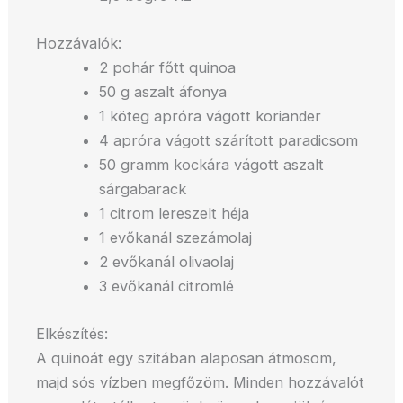
Hozzávalók:
2 pohár főtt quinoa
50 g aszalt áfonya
1 köteg apróra vágott koriander
4 apróra vágott szárított paradicsom
50 gramm kockára vágott aszalt
sárgabarack
1 citrom lereszelt héja
1 evőkanál szezámolaj
2 evőkanál olivaolaj
3 evőkanál citromlé
Elkészítés:
A quinoát egy szitában alaposan átmosom,
majd sós vízben megfőzöm. Minden hozzávalót