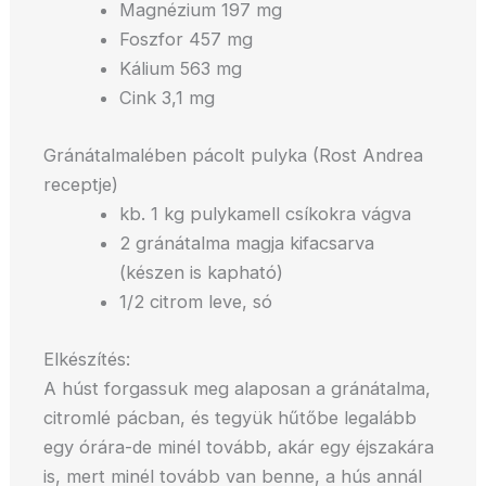
Magnézium 197 mg
Foszfor 457 mg
Kálium 563 mg
Cink 3,1 mg
Gránátalmalében pácolt pulyka (Rost Andrea
receptje)
kb. 1 kg pulykamell csíkokra vágva
2 gránátalma magja kifacsarva
(készen is kapható)
1/2 citrom leve, só
Elkészítés:
A húst forgassuk meg alaposan a gránátalma,
citromlé pácban, és tegyük hűtőbe legalább
egy órára-de minél tovább, akár egy éjszakára
is, mert minél tovább van benne, a hús annál