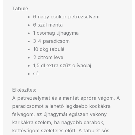
Tabulé
6 nagy csokor petrezselyem
6 szál menta
1 csomag újhagyma
3-4 paradicsom
10 dkg tabulé
2 citrom leve
1,5 dl extra szűz olívaolaj
só
Elkészítés:
A petrezselymet és a mentát apróra vágom. A
paradicsomot a lehető legkisebb kockákra
felvágom, az újhagymát egészen vékony
karikákra szelem, ha nagyobb darabok,
kettévágom szeletelés előtt. A tabulét sós