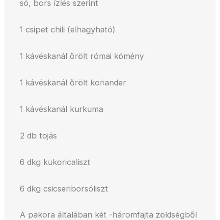
só, bors ízlés szerint
1 csipet chili (elhagyható)
1 kávéskanál őrölt római kömény
1 kávéskanál őrölt koriander
1 kávéskanál kurkuma
2 db tojás
6 dkg kukoricaliszt
6 dkg csicseriborsóliszt
A pakora általában két -háromfajta zöldségből