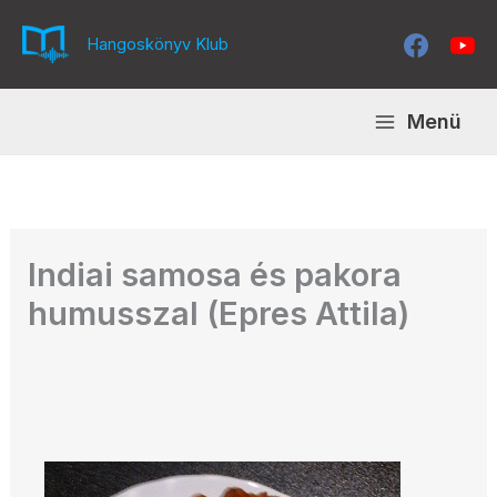
Skip
to
Hangoskönyv Klub
content
Menü
Indiai samosa és pakora
humusszal (Epres Attila)