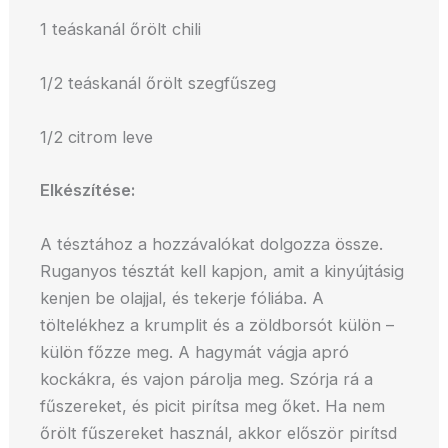
1 teáskanál őrölt chili
1/2 teáskanál őrölt szegfűszeg
1/2 citrom leve
Elkészítése:
A tésztához a hozzávalókat dolgozza össze.
Ruganyos tésztát kell kapjon, amit a kinyújtásig
kenjen be olajjal, és tekerje fóliába. A
töltelékhez a krumplit és a zöldborsót külön –
külön főzze meg. A hagymát vágja apró
kockákra, és vajon párolja meg. Szórja rá a
fűszereket, és picit pirítsa meg őket. Ha nem
őrölt fűszereket használ, akkor először pirítsd