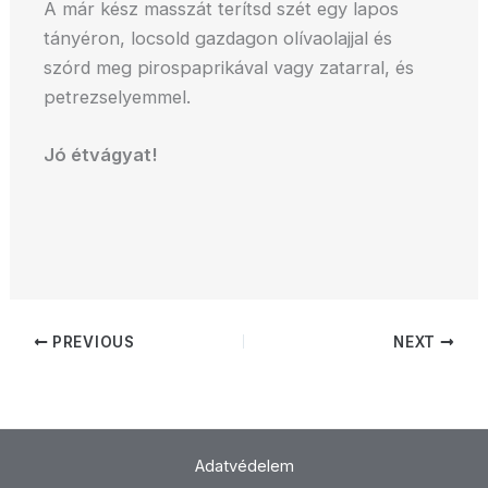
A már kész masszát terítsd szét egy lapos
tányéron, locsold gazdagon olívaolajjal és
szórd meg pirospaprikával vagy zatarral, és
petrezselyemmel.
Jó étvágyat!
PREVIOUS
NEXT
Adatvédelem