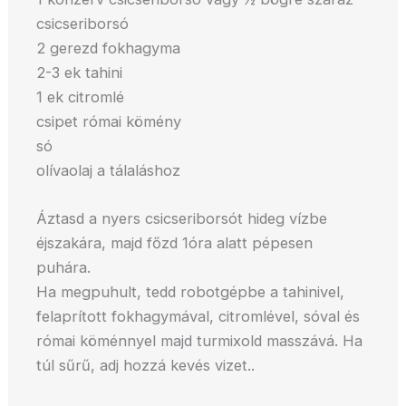
csicseriborsó
2 gerezd fokhagyma
2-3 ek tahini
1 ek citromlé
csipet római kömény
só
olívaolaj a tálaláshoz
Áztasd a nyers csicseriborsót hideg vízbe
éjszakára, majd főzd 1óra alatt pépesen
puhára.
Ha megpuhult, tedd robotgépbe a tahinivel,
felaprított fokhagymával, citromlével, sóval és
római köménnyel majd turmixold masszává. Ha
túl sűrű, adj hozzá kevés vizet..