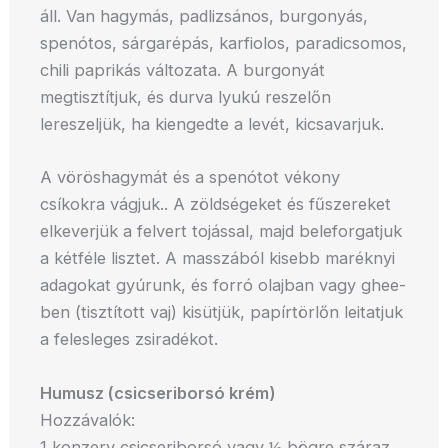
áll. Van hagymás, padlizsános, burgonyás,
spenótos, sárgarépás, karfiolos, paradicsomos,
chili paprikás változata. A burgonyát
megtisztítjuk, és durva lyukú reszelőn
lereszeljük, ha kiengedte a levét, kicsavarjuk.
A vöröshagymát és a spenótot vékony
csíkokra vágjuk.. A zöldségeket és fűszereket
elkeverjük a felvert tojással, majd beleforgatjuk
a kétféle lisztet. A masszából kisebb maréknyi
adagokat gyúrunk, és forró olajban vagy ghee-
ben (tisztított vaj) kisütjük, papírtörlőn leitatjuk
a felesleges zsiradékot.
Humusz (csicseriborsó krém)
Hozzávalók:
1 konzerv csicseriborsó vagy ½ bögre száraz