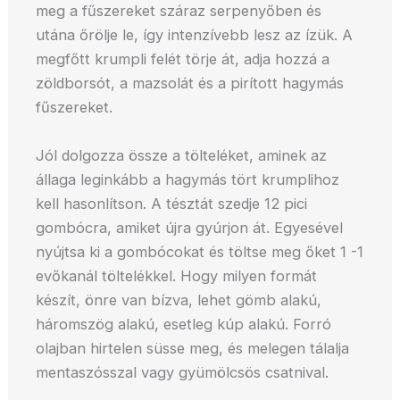
meg a fűszereket száraz serpenyőben és
utána őrölje le, így intenzívebb lesz az ízük. A
megfőtt krumpli felét törje át, adja hozzá a
zöldborsót, a mazsolát és a pirított hagymás
fűszereket.
Jól dolgozza össze a tölteléket, aminek az
állaga leginkább a hagymás tört krumplihoz
kell hasonlítson. A tésztát szedje 12 pici
gombócra, amiket újra gyúrjon át. Egyesével
nyújtsa ki a gombócokat és töltse meg őket 1 -1
evőkanál töltelékkel. Hogy milyen formát
készít, önre van bízva, lehet gömb alakú,
háromszög alakú, esetleg kúp alakú. Forró
olajban hirtelen süsse meg, és melegen tálalja
mentaszósszal vagy gyümölcsös csatnival.