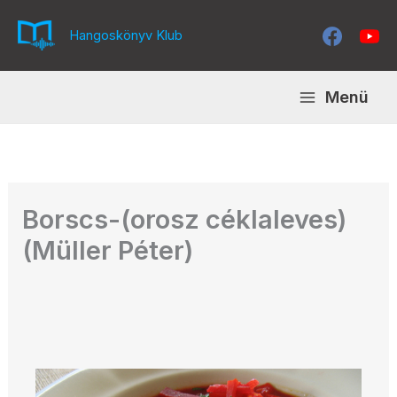
Skip
to
Hangoskönyv Klub
content
Menü
Borscs-(orosz céklaleves)
(Müller Péter)