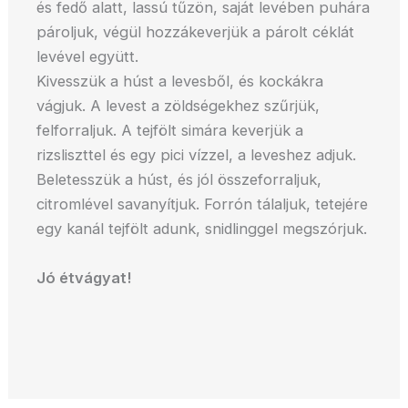
és fedő alatt, lassú tűzön, saját levében puhára
pároljuk, végül hozzákeverjük a párolt céklát
levével együtt.
Kivesszük a húst a levesből, és kockákra
vágjuk. A levest a zöldségekhez szűrjük,
felforraljuk. A tejfölt simára keverjük a
rizsliszttel és egy pici vízzel, a leveshez adjuk.
Beletesszük a húst, és jól összeforraljuk,
citromlével savanyítjuk. Forrón tálaljuk, tetejére
egy kanál tejfölt adunk, snidlinggel megszórjuk.
Jó étvágyat!