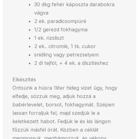
30 dkg fehér káposzta darabokra
vágva
2 ek. paradicsompüré
1/2 gerezd fokhagyma
1 ek. rizsliszt
2 ek.. citromlé, 1 tk. cukor
snidling vagy petrezselyem
2 dl tejföl, + 4 ek. a díszítéshez
Elkészítés
Öntsünk a húsra 1liter hideg vizet úgy, hogy
elfedje, sózzuk meg, adjuk hozzá a
babérlevelet, borsot, fokhagymát. Szépen
lassan forraljuk fel, majd szedjük le a
keletkezett habot. Fedjük le és kis lángon
főzzük másfél órát. Közben a céklát
megmossuk, meghámozzuk, és vékony