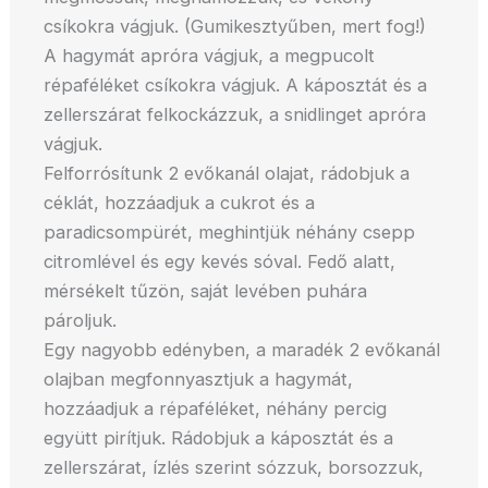
csíkokra vágjuk. (Gumikesztyűben, mert fog!)
A hagymát apróra vágjuk, a megpucolt
répaféléket csíkokra vágjuk. A káposztát és a
zellerszárat felkockázzuk, a snidlinget apróra
vágjuk.
Felforrósítunk 2 evőkanál olajat, rádobjuk a
céklát, hozzáadjuk a cukrot és a
paradicsompürét, meghintjük néhány csepp
citromlével és egy kevés sóval. Fedő alatt,
mérsékelt tűzön, saját levében puhára
pároljuk.
Egy nagyobb edényben, a maradék 2 evőkanál
olajban megfonnyasztjuk a hagymát,
hozzáadjuk a répaféléket, néhány percig
együtt pirítjuk. Rádobjuk a káposztát és a
zellerszárat, ízlés szerint sózzuk, borsozzuk,