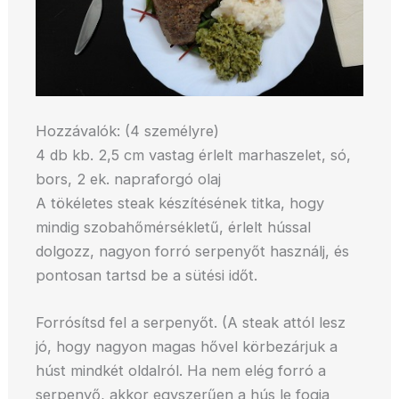
Hozzávalók: (4 személyre)
4 db kb. 2,5 cm vastag érlelt marhaszelet, só,
bors, 2 ek. napraforgó olaj
A tökéletes steak készítésének titka, hogy
mindig szobahőmérsékletű, érlelt hússal
dolgozz, nagyon forró serpenyőt használj, és
pontosan tartsd be a sütési időt.
Forrósítsd fel a serpenyőt. (A steak attól lesz
jó, hogy nagyon magas hővel körbezárjuk a
húst mindkét oldalról. Ha nem elég forró a
serpenyő, akkor egyszerűen a hús le fogja