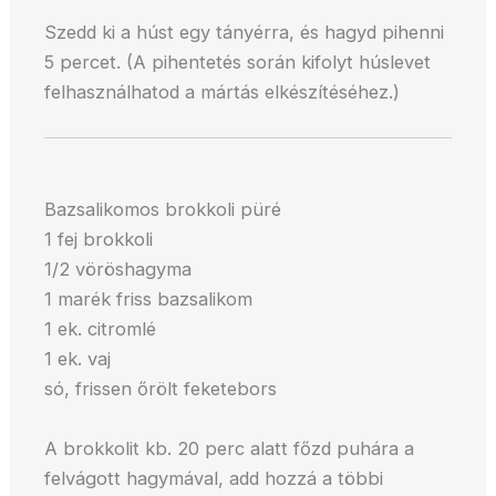
Szedd ki a húst egy tányérra, és hagyd pihenni
5 percet. (A pihentetés során kifolyt húslevet
felhasználhatod a mártás elkészítéséhez.)
Bazsalikomos brokkoli püré
1 fej brokkoli
1/2 vöröshagyma
1 marék friss bazsalikom
1 ek. citromlé
1 ek. vaj
só, frissen őrölt feketebors
A brokkolit kb. 20 perc alatt főzd puhára a
felvágott hagymával, add hozzá a többi