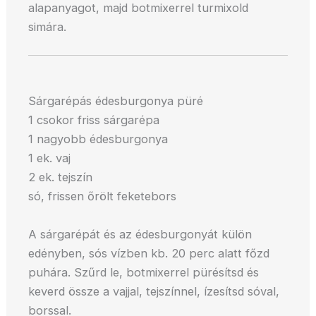
alapanyagot, majd botmixerrel turmixold
simára.
Sárgarépás édesburgonya püré
1 csokor friss sárgarépa
1 nagyobb édesburgonya
1 ek. vaj
2 ek. tejszín
só, frissen őrölt feketebors
A sárgarépát és az édesburgonyát külön
edényben, sós vízben kb. 20 perc alatt főzd
puhára. Szűrd le, botmixerrel pürésítsd és
keverd össze a vajjal, tejszínnel, ízesítsd sóval,
borssal.