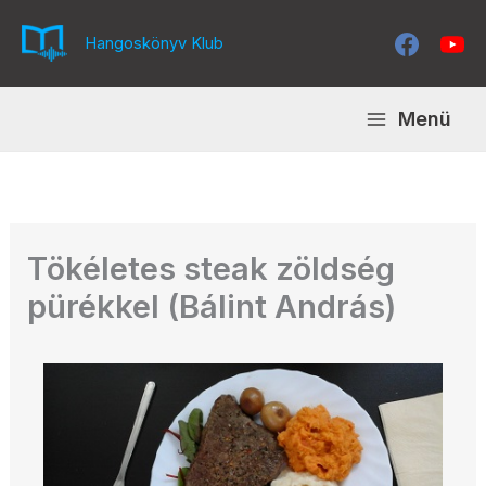
Skip
to
Hangoskönyv Klub
content
Menü
Tökéletes steak zöldség
pürékkel (Bálint András)