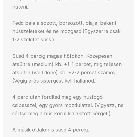
hűteni.)
Tedd bele a sózott, borsozott, olajjal bekent
hússzeleteket és ne mozgasd.(Egyszerre csak
1-2 szeletet süss.)
Süsd 4 percig magas hőfokon. Közepesen
átsültre (medium) kb. +1-1 percet, míg teljesen
átsültre (well done) kb. +2-2 percet számolj.
(Végig erős sistergést kell hallanod.)
4 perc után fordítsd meg egy húsfogó
csipesszel, egy gyors mozdulattal. (Vigyázz, ne
sértsd meg a hús körül kialakított kérget.)
A másik oldalon is süsd 4 percig.