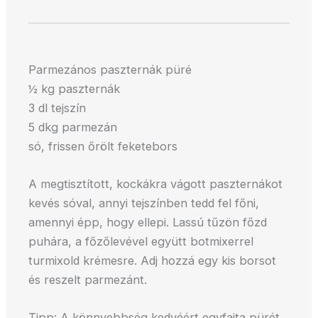
Parmezános paszternák püré
½ kg paszternák
3 dl tejszín
5 dkg parmezán
só, frissen őrölt feketebors
A megtisztított, kockákra vágott paszternákot
kevés sóval, annyi tejszínben tedd fel főni,
amennyi épp, hogy ellepi. Lassú tűzön főzd
puhára, a főzőlevével együtt botmixerrel
turmixold krémesre. Adj hozzá egy kis borsot
és reszelt parmezánt.
Tipp: A könnyebbség kedvéért egyfajta pürét