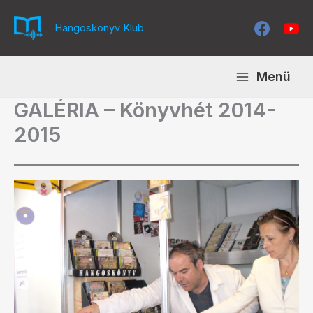
Skip
to
Hangoskönyv Klub
content
Menü
GALÉRIA – Könyvhét 2014-
2015