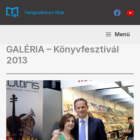
Skip
to
Hangoskönyv Klub
content
Menü
GALÉRIA – Könyvfesztivál
2013